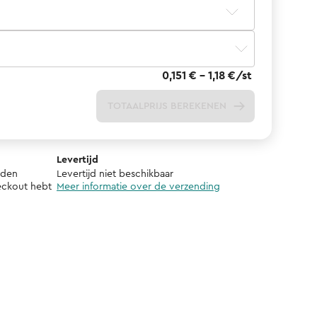
0,151 € - 1,18 €/st
TOTAALPRIJS BEREKENEN
Levertijd
rden
Levertijd niet beschikbaar
eckout hebt
Meer informatie over de verzending