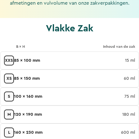
afmetingen en vulvolume van onze zakverpakkingen.
Vlakke Zak
B × H
Inhoud van de zak
XXS
85 x 100 mm
15 ml
XS
85 x 150 mm
60 ml
S
100 x 160 mm
75 ml
M
120 x 190 mm
180 ml
L
160 x 230 mm
600 ml