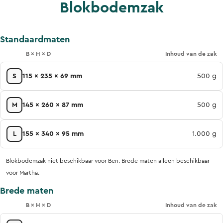
Blokbodemzak
Standaardmaten
B × H × D
Inhoud van de zak
S
115 x 235 x 69 mm
500 g
M
145 x 260 x 87 mm
500 g
L
155 x 340 x 95 mm
1.000 g
Blokbodemzak niet beschikbaar voor Ben. Brede maten alleen beschikbaar
voor Martha.
Brede maten
B × H × D
Inhoud van de zak