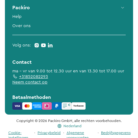
Packiro
Help
Over ons
Volg ons:
Contact
ma - vr van 9.00 tot 12.30 uur en van 13.30 tot 17.00 uur
+31852082293
Neem contact op
Betaalmethoden
Copyright © 2026 Packiro GmbH, alle rechten voorbehouden.
Nederland
Cookie-
·
Privacybeleid
·
Algemene
·
Bedrijfsgegevens
instellingen
voorwaarden