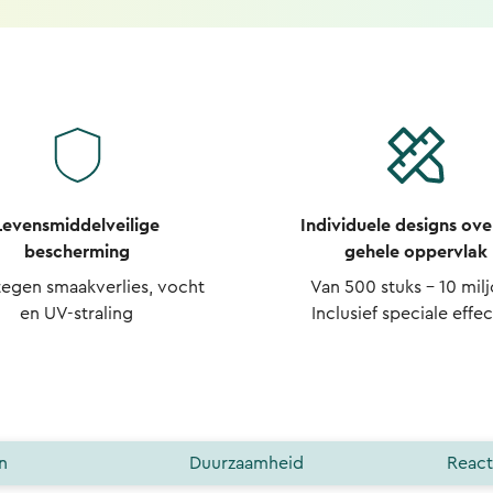
Levensmiddelveilige
Individuele designs ove
bescherming
gehele oppervlak
tegen smaakverlies, vocht
Van 500 stuks - 10 mil
en UV-straling
Inclusief speciale effe
n
Duurzaamheid
React