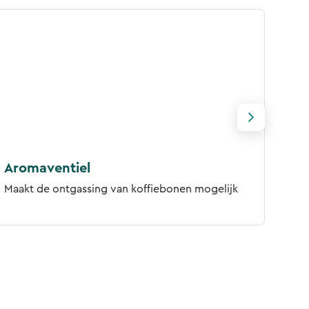
Aromaventiel
Ke
Maakt de ontgassing van koffiebonen mogelijk
Zege