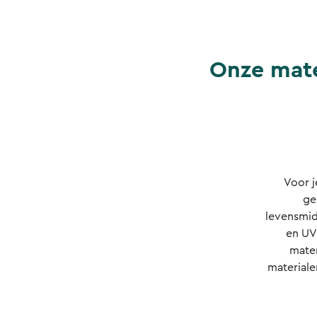
Onze mate
Voor j
ge
levensmid
en UV-
mater
material