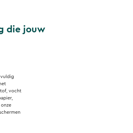
g die jouw
gvuldig
met
tof, vocht
papier,
- onze
eschermen