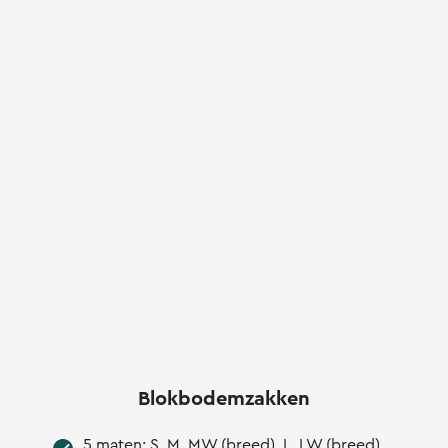
Blokbodemzakken
5 maten: S, M, MW (breed), L, LW (breed)