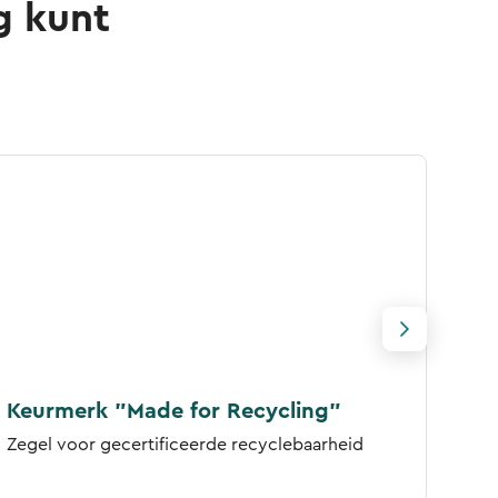
g kunt
Keurmerk ”Made for Recycling”
Ke
Zegel voor gecertificeerde recyclebaarheid
Zeg