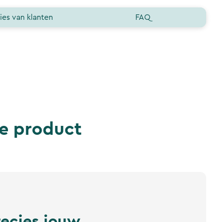
ies van klanten
FAQ
he product
recies jouw