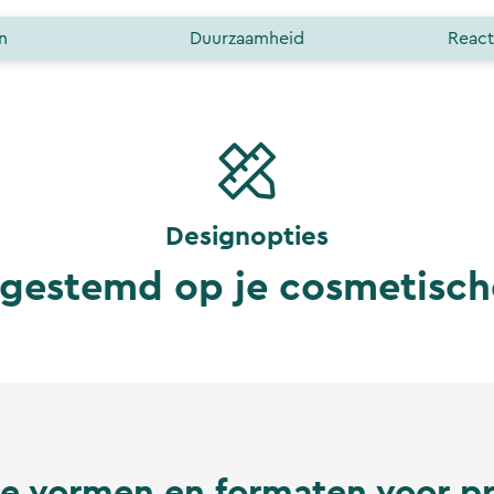
n
Duurzaamheid
React
Designopties
fgestemd op je cosmetisc
e vormen en formaten voor p