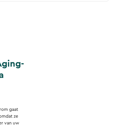
Aging-
a
arom gaat
 omdat ze
er van uw