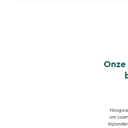
Onze 
Hoogwaar
om cosme
bijzonde