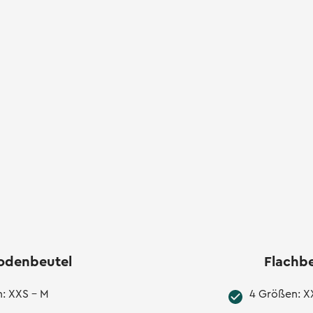
odenbeutel
Flachb
: XXS - M
4 Größen: X