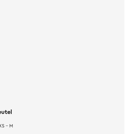
eutel
XS - M