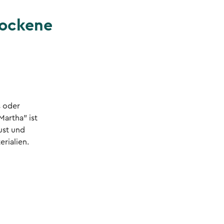
rockene
s oder
Martha” ist
ust und
rialien.