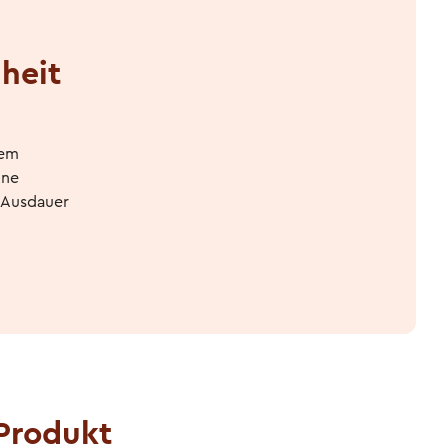
heit
hem
ine
e Ausdauer
Produkt