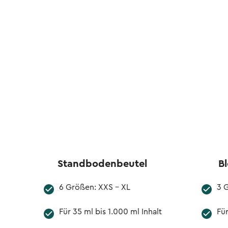
Standbodenbeutel
B
6 Größen: XXS - XL
3 G
Für 35 ml bis 1.000 ml Inhalt
Für