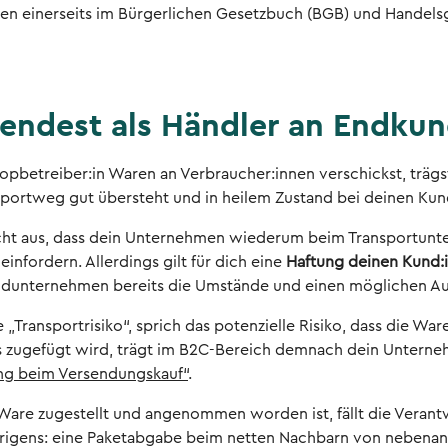
ten einerseits im Bürgerlichen Gesetzbuch (BGB) und Handel
sendest als Händler an Endku
opbetreiber:in Waren an Verbraucher:innen verschickst, trägs
portweg gut übersteht und in heilem Zustand bei deinen K
icht aus, dass dein Unternehmen wiederum beim Transportunt
infordern. Allerdings gilt für dich eine
Haftung deinen Kund:
dunternehmen bereits die Umstände und einen möglichen Aus
„Transportrisiko“, sprich das potenzielle Risiko, dass die W
 zugefügt wird, trägt im B2C-Bereich demnach dein Unterneh
ng beim Versendungskauf“
.
 Ware zugestellt und angenommen worden ist, fällt die Verant
rigens: eine Paketabgabe beim netten Nachbarn von nebenan z