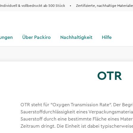
Individuell & vollbedruckt ab 500 Stück
•
Zertifizierte, nachhaltige Materiali
sungen
Über Packiro
Nachhaltigkeit
Hilfe
OTR
OTR steht für "Oxygen Transmission Rate". Der Begri
Sauerstoffdurchlässigkeit eines Verpackungsmaterial
Sauerstoff durch eine bestimmte Fläche eines Mater
Zeitraum dringt. Die Einheit ist dabei typischerwe