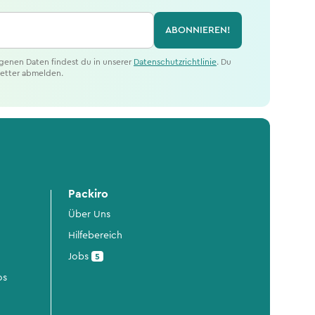
ABONNIEREN!
genen Daten findest du in unserer
Datenschutzrichtlinie
. Du
letter abmelden.
Packiro
Über Uns
Hilfebereich
Jobs
5
os