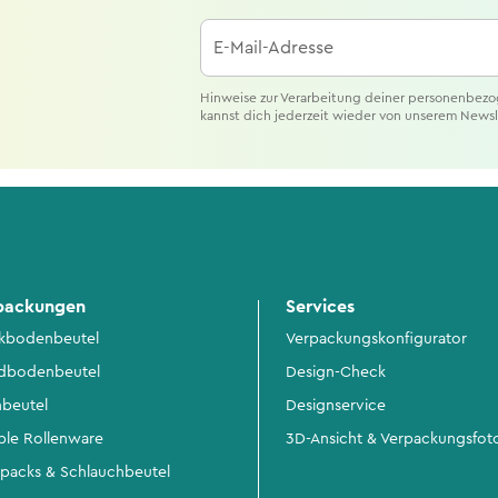
E-Mail-Adresse
Hinweise zur Verarbeitung deiner personenbezo
kannst dich jederzeit wieder von unserem News
packungen
Services
kbodenbeutel
Verpackungskonfigurator
dbodenbeutel
Design-Check
hbeutel
Designservice
ible Rollenware
3D-Ansicht & Verpackungsfot
packs & Schlauchbeutel