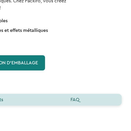
liques. Chez Packiro, vous créez
!
bles
s et effets métalliques
LON D'EMBALLAGE
ts
FAQ