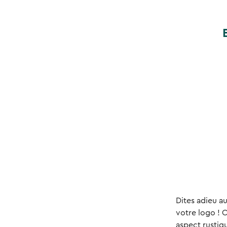
Dites adieu a
votre logo ! 
aspect rustiqu