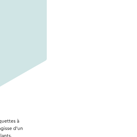
quettes à
agisse d'un
lants.