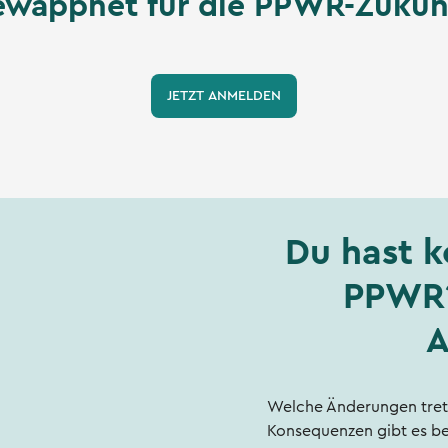
ewappnet für die PPWR-Zukunf
JETZT ANMELDEN
Du hast k
PPWR?
A
Welche Änderungen trete
Konsequenzen gibt es be