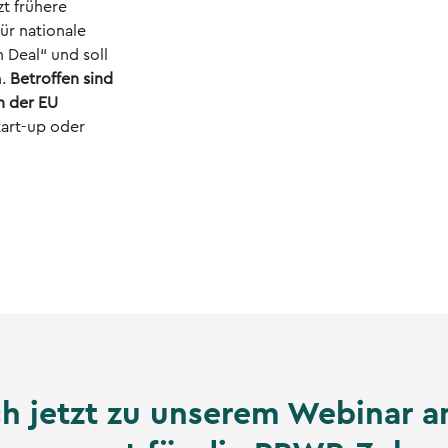
zt frühere
ür nationale
 Deal“ und soll
n.
Betroffen sind
n der EU
tart-up oder
h jetzt zu unserem Webinar a