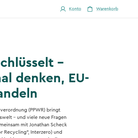
Konto
Warenkorb
hlüsselt -
nal denken, EU-
andeln
sverordnung (PPWR) bringt
welt – und viele neue Fragen
emeinsam mit Jonathan Scheck
r Recycling", Interzero) und