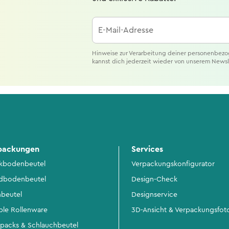
E-Mail-Adresse
Hinweise zur Verarbeitung deiner personenbezo
kannst dich jederzeit wieder von unserem News
packungen
Services
kbodenbeutel
Verpackungskonfigurator
dbodenbeutel
Design-Check
hbeutel
Designservice
ible Rollenware
3D-Ansicht & Verpackungsfot
packs & Schlauchbeutel