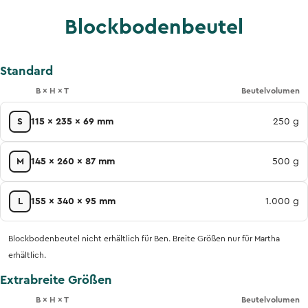
Blockbodenbeutel
Standard
B × H × T
Beutelvolumen
S
115 x 235 x 69 mm
250 g
M
145 x 260 x 87 mm
500 g
L
155 x 340 x 95 mm
1.000 g
Blockbodenbeutel nicht erhältlich für Ben. Breite Größen nur für Martha
erhältlich.
Extrabreite Größen
B × H × T
Beutelvolumen