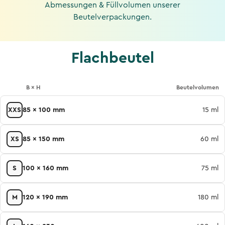
Abmessungen & Füllvolumen unserer
Beutelverpackungen.
Flachbeutel
B × H
Beutelvolumen
XXS
85 x 100 mm
15 ml
XS
85 x 150 mm
60 ml
S
100 x 160 mm
75 ml
M
120 x 190 mm
180 ml